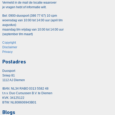
Vermeld in de mail de locatie waarover
je vragen hebt of informatie wilt.
Bel: 0900-duosport (386 77 67) 10 cpm
woensdag van 10:00 tot 14:00 uur (april t/m
augustus)
maandag t/m vrijdag van 10:00 tot 14:00 uur
(september t/m maart)
Copyright
Disclaimer
Privacy
Postadres
Duosport
Sniep 81
1112 AJ Diemen
IBAN: NL34 RABO 0313 5582 48
t.n.v. Duo Cursussen B.V. te Diemen
KVK: 34125122
BTW: NL808606943B01
Blogs