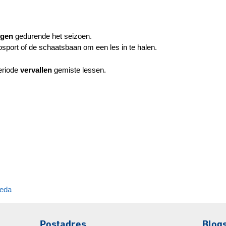
igen
gedurende het seizoen.
osport of de schaatsbaan om een les in te halen.
eriode
vervallen
gemiste lessen.
reda
Postadres
Blog