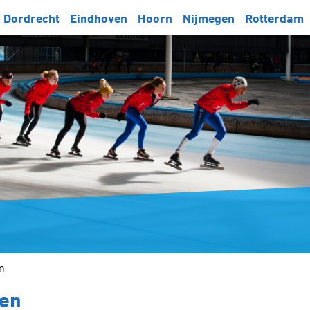
Dordrecht
Eindhoven
Hoorn
Nijmegen
Rotterdam
n
nen