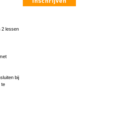
Inschrijven
n 2 lessen
 met
luiten bij
 te