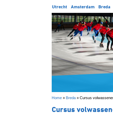
Utrecht
Amsterdam
Breda
Home
»
Breda
»
Cursus volwassene
Cursus volwasse