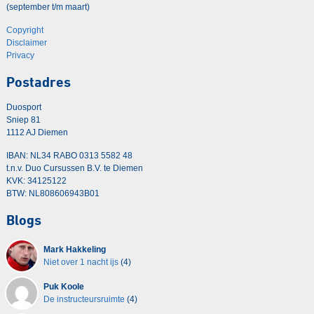
(september t/m maart)
Copyright
Disclaimer
Privacy
Postadres
Duosport
Sniep 81
1112 AJ Diemen
IBAN: NL34 RABO 0313 5582 48
t.n.v. Duo Cursussen B.V. te Diemen
KVK: 34125122
BTW: NL808606943B01
Blogs
Mark Hakkeling
Niet over 1 nacht ijs
(4)
Puk Koole
De instructeursruimte
(4)