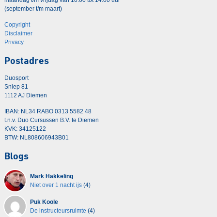
(september t/m maart)
Copyright
Disclaimer
Privacy
Postadres
Duosport
Sniep 81
1112 AJ Diemen
IBAN: NL34 RABO 0313 5582 48
t.n.v. Duo Cursussen B.V. te Diemen
KVK: 34125122
BTW: NL808606943B01
Blogs
Mark Hakkeling
Niet over 1 nacht ijs
(4)
Puk Koole
De instructeursruimte
(4)