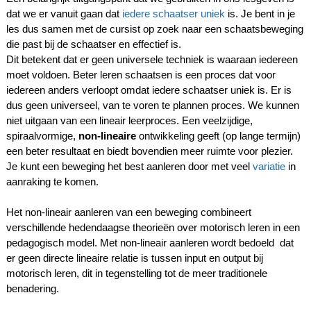
dat we er vanuit gaan dat
iedere schaatser uniek
is. Je bent in je
les dus samen met de cursist o
p zoek naar een schaatsbeweging
die past bij de schaatser en effectief is.
Dit betekent dat er geen universele techniek is waaraan iedereen
moet voldoen.
Beter leren schaatsen is een proces dat voor
iedereen anders verloopt omdat iedere schaatser uniek is. Er is
dus geen universeel, van te voren te plannen proces. We kunnen
niet uitgaan van een lineair leerproces. Een veelzijdige,
spiraalvormige,
non-lineaire
ontwikkeling geeft (op lange termijn)
een beter resultaat en biedt bovendien meer ruimte voor plezier.
Je kunt een beweging het best aanleren door met veel
variatie
in
aanraking te komen.
Het non-lineair aanleren van een beweging combineert
verschillende hedendaagse
theorieën over motorisch leren in een
pedagogisch model.
Met non-lineair aanleren wordt bedoeld dat
er geen directe lineaire relatie is tussen input en output bij
motorisch leren, dit in tegenstelling tot de meer traditionele
benadering.