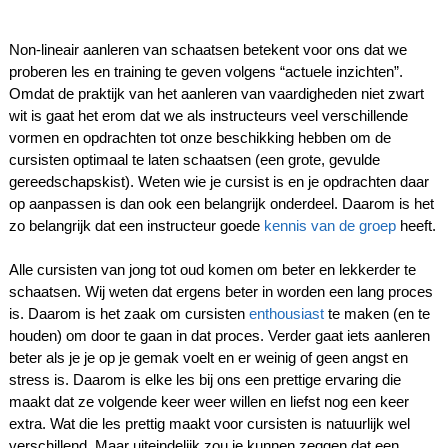
Non-lineair aanleren van schaatsen betekent voor ons dat we
proberen les en training te geven volgens “actuele inzichten”.
Omdat de praktijk van het aanleren van vaardigheden niet zwart
wit is gaat het erom dat we als instructeurs veel verschillende
vormen en opdrachten tot onze beschikking hebben om de
cursisten optimaal te laten schaatsen (een grote, gevulde
gereedschapskist). Weten wie je cursist is en je opdrachten daar
op aanpassen is dan ook een belangrijk onderdeel. Daarom is het
zo belangrijk dat een instructeur goede
kennis van de groep
heeft.
Alle cursisten van jong tot oud komen om beter en lekkerder te
schaatsen. Wij weten dat ergens beter in worden een lang proces
is. Daarom is het zaak om cursisten
enthousiast
te maken (en te
houden) om door te gaan in dat proces. Verder gaat iets aanleren
beter als je je op je gemak voelt en er weinig of geen angst en
stress is. Daarom is elke les bij ons een prettige ervaring die
maakt dat ze volgende keer weer willen en liefst nog een keer
extra. Wat die les prettig maakt voor cursisten is natuurlijk wel
verschillend. Maar uiteindelijk zou je kunnen zeggen dat een