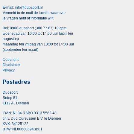
E-mail:
info@duosport.nl
Vermeld in de mail de locatie waarover
je vragen hebt of informatie wilt.
Bel: 0900-duosport (386 77 67) 10 cpm
woensdag van 10:00 tot 14:00 uur (april t/m
augustus)
maandag t/m vrijdag van 10:00 tot 14:00 uur
(september t/m maart)
Copyright
Disclaimer
Privacy
Postadres
Duosport
Sniep 81
1112 AJ Diemen
IBAN: NL34 RABO 0313 5582 48
t.n.v. Duo Cursussen B.V. te Diemen
KVK: 34125122
BTW: NL808606943B01