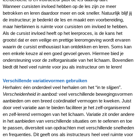
Wanneer cursisten invloed hebben op de les zijn ze meer
betrokken en leren daardoor meer en ook sneller. Natuurlijk blijf jij
de instructeur; je bedenkt de les en maakt een voorbereiding,
maar hierbinnen is ruimte voor cursisten om invloed te hebben.
Als de cursist invloed heeft op het leerproces, is de kans het
grootst dat er een veilige en prettige leeromgeving wordt ervaren
waarin de cursist enthousiast kan ontdekken en leren. Soms kan
een enkele keuze al een goed gevoel geven. Hiermee bied je
ondersteuning voor de zelforganisatie van het lichaam. Bovendien
biedt dit heel veel ruimte voor jou als instructeur om te leren!
Verschillende variatievormen gebruiken
Herhalen:
één onderdeel veel herhalen om het “in te slijpen”.
Verscheidenheid in aanbod:
veel verschillende bewegingsvormen
aanbieden om een breed coördinatief vermogen te kweken. Juist
door veel variatie aan te bieden faciliteer je het zelf-organiserend
en zelf-lerend vermogen van het lichaam.
Variatie zit onder andere
in het aanbieden van verschillende situaties om te oefenen en toe
te passen, diversiteit van opdrachten met verschillende snelheden
en frequenties.
Dit geeft ons als instructeurs heel veel ruimte voor