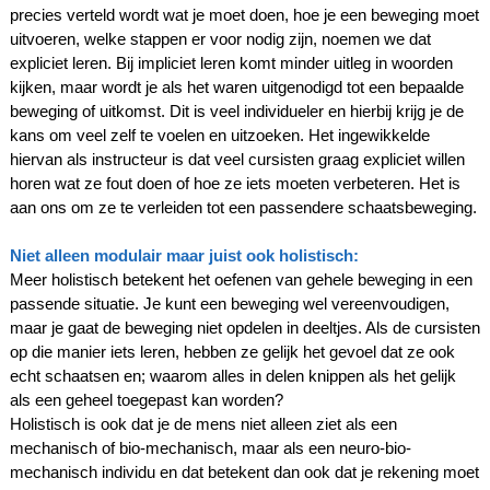
precies verteld wordt wat je moet doen, hoe je een beweging moet
uitvoeren, welke stappen er voor nodig zijn, noemen we dat
expliciet leren. Bij impliciet leren komt minder uitleg in woorden
kijken, maar wordt je als het waren uitgenodigd tot een bepaalde
beweging of uitkomst. Dit is veel individueler en hierbij krijg je de
kans om veel zelf te voelen en uitzoeken. Het ingewikkelde
hiervan als instructeur is dat veel c
ursisten graag expliciet willen
horen wat ze fout doen of hoe ze iets moeten verbeteren. Het is
aan ons om ze te verleiden tot een passendere schaatsbeweging.
Niet alleen modulair maar juist ook holistisch:
Meer holistisch betekent het oefenen van gehele beweging in een
passende situatie. Je kunt een beweging wel vereenvoudigen,
maar je gaat de beweging niet opdelen in deeltjes. Als de cursisten
op die manier iets leren, hebben ze gelijk het gevoel dat ze ook
echt schaatsen en; waarom alles in delen knippen als het gelijk
als een geheel toegepast kan worden?
Holistisch is ook dat je de mens niet alleen ziet als een
mechanisch of bio-mechanisch, maar als een neuro-bio-
mechanisch individu en dat betekent dan ook dat je rekening moet