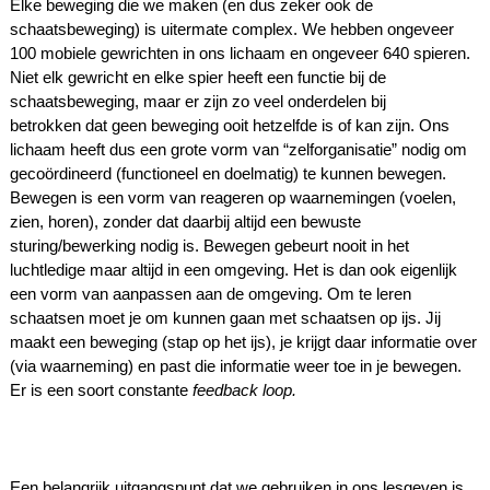
Elke beweging die we maken (en dus zeker ook de
schaatsbeweging) is uitermate complex. We hebben ongeveer
100 mobiele gewrichten in ons lichaam en ongeveer 640 spieren.
Niet elk gewricht en elke spier heeft een functie bij de
schaatsbeweging, maar er zijn zo veel onderdelen bij
betrokken
dat geen beweging ooit hetzelfde is of kan zijn. Ons
lichaam heeft dus een grote vorm van “zelforganisatie” nodig om
gecoördineerd (functioneel en doelmatig) te kunnen bewegen.
Bewegen is een vorm van reageren op waarnemingen (voelen,
zien, horen), zonder dat daarbij altijd een bewuste
sturing/bewerking nodig is.
Bewegen gebeurt nooit in het
luchtledige maar altijd in een omgeving. Het is dan ook eigenlijk
een vorm van aanpassen aan de omgeving. Om te leren
schaatsen moet je om kunnen gaan met schaatsen op ijs. Jij
maakt een beweging (stap op het ijs), je krijgt daar informatie over
(via waarneming) en past die informatie weer toe in je bewegen.
Er is een soort constante
feedback loop.
Een belangrijk uitgangspunt dat we gebruiken in ons lesgeven is