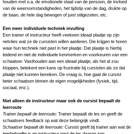
houden met o.a. de emotionele staat van de persoon, de invloed
van de weersomstandigheden, het tijdstip van de dag, drukte op
de baan, de hele dag bewogen of juist stilgezeten, etc.
Een meer individuele techniek invulling
Een trainer of instructeur heeft veekeen ideaal plaatje op zijn
netvlies wat ze de cursisten willen aanleren. Die krijgen te horen
waar hun techniek niet past in het plaatje. Dat plaatje is hierbij
leidend en niet de individuele kenmerken en voorkeuren van een
schaatser. Vasthouden aan een ideaal plaatje, als het al zou
kloppen, betekent een kans op frustratie bij cursisten als ze dat
plaatje niet kunnen bereiken. De vraag is, hoe gaat de cursist
beter schaatsen binnen de eigen mogelijkheden (fysiek, tijd,
sociaal, enz.).
Niet alleen de instructeur maar ook de cursist bepaalt de
leerroute
Trainer bepaalt de leerroute:
Trainer bepaalt de les en geeft de
schaatsers feedback op wat deze belangrijk vindt.
Schaatser bepaalt de leerroute:
Cursist geeft bij trainer aan wat de
leerbehoefte is en instructeur past de les daarop aan.