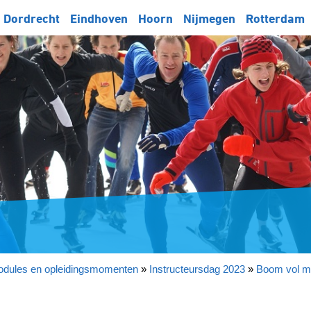
Dordrecht
Eindhoven
Hoorn
Nijmegen
Rotterdam
dules en opleidingsmomenten
»
Instructeursdag 2023
»
Boom vol m