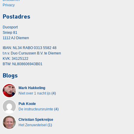
Privacy
Postadres
Duosport
Sniep 81
1112 AJ Diemen
IBAN: NL34 RABO 0313 5582 48
t.n.v. Duo Cursussen B.V. te Diemen
KVK: 34125122
BTW: NL808606943B01
Blogs
Mark Hakkeling
Niet over 1 nacht ijs
(4)
Puk Koole
De instructeursruimte
(4)
Christian Spekreijse
Het Zenuwstelsel
(1)