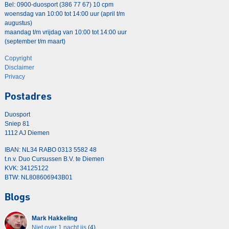
Bel: 0900-duosport (386 77 67) 10 cpm
woensdag van 10:00 tot 14:00 uur (april t/m
augustus)
maandag t/m vrijdag van 10:00 tot 14:00 uur
(september t/m maart)
Copyright
Disclaimer
Privacy
Postadres
Duosport
Sniep 81
1112 AJ Diemen
IBAN: NL34 RABO 0313 5582 48
t.n.v. Duo Cursussen B.V. te Diemen
KVK: 34125122
BTW: NL808606943B01
Blogs
Mark Hakkeling
Niet over 1 nacht ijs
(4)