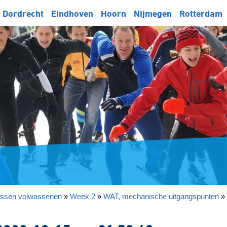
Dordrecht
Eindhoven
Hoorn
Nijmegen
Rotterdam
essen volwassenen
»
Week 2
»
WAT, mechanische uitgangspunten
»