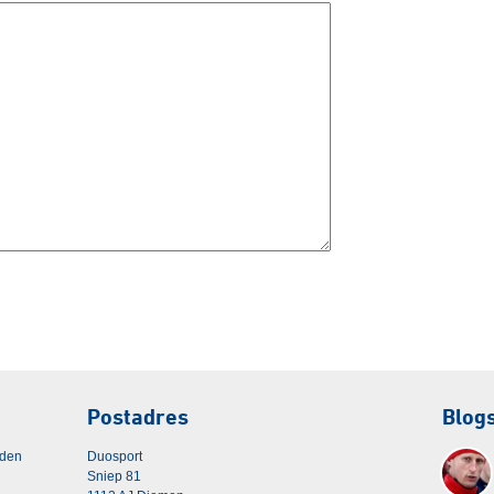
Postadres
Blog
rden
Duosport
Sniep 81