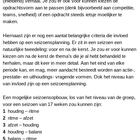
(inleidend) verhaal. Je zou er ook voor kunnen kiezen de
opdrachtsvorm aan te passen (denk bijvoorbeeld aan competitie,
teams, snelheid) of een opdracht steeds ietsje moeilijker te
maken.
Hiernaast zijn er nog een aantal belangrijke criteria die invloed
hebben op een seizoensplanning. Er zit in een seizoen een
natuurlijke tweedeling: voor en na de kerst. Je zou er voor kunnen
kiezen om na de kerst de thema’s die je al hebt behandeld te
herhalen, maar dit keer in meer detail.
Aan het eind van elke
periode kan, en mag, meer aandacht besteedt worden aan actie-,
prestatie- en uithoudings- vragende vormen. Ook het niveau kan
van invloed zijn op een seizoensplanning.
Een mogelijke seizoensopbouw, los van het niveau van de groep,
voor een seizoen van 17 weken zou kunnen zijn:
1
houding – ritme
2
ritme – afzet
3
afzet – houding
4
houding – balans
5
balans – ritme