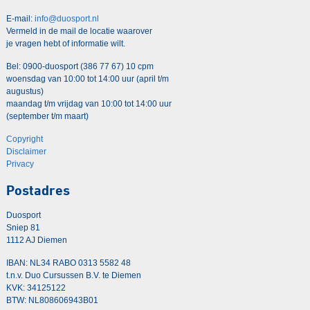
E-mail:
info@duosport.nl
Vermeld in de mail de locatie waarover
je vragen hebt of informatie wilt.
Bel: 0900-duosport (386 77 67) 10 cpm
woensdag van 10:00 tot 14:00 uur (april t/m
augustus)
maandag t/m vrijdag van 10:00 tot 14:00 uur
(september t/m maart)
Copyright
Disclaimer
Privacy
Postadres
Duosport
Sniep 81
1112 AJ Diemen
IBAN: NL34 RABO 0313 5582 48
t.n.v. Duo Cursussen B.V. te Diemen
KVK: 34125122
BTW: NL808606943B01