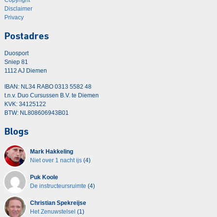
Disclaimer
Privacy
Postadres
Duosport
Sniep 81
1112 AJ Diemen
IBAN: NL34 RABO 0313 5582 48
t.n.v. Duo Cursussen B.V. te Diemen
KVK: 34125122
BTW: NL808606943B01
Blogs
Mark Hakkeling
Niet over 1 nacht ijs
(4)
Puk Koole
De instructeursruimte
(4)
Christian Spekreijse
Het Zenuwstelsel
(1)