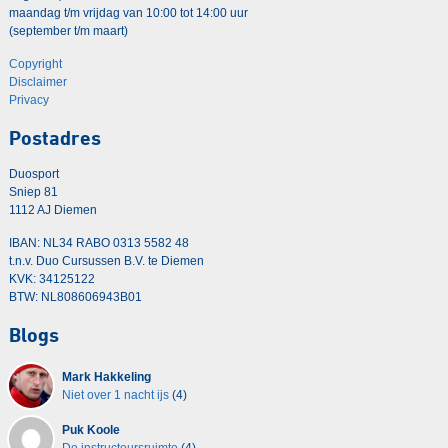
maandag t/m vrijdag van 10:00 tot 14:00 uur
(september t/m maart)
Copyright
Disclaimer
Privacy
Postadres
Duosport
Sniep 81
1112 AJ Diemen
IBAN: NL34 RABO 0313 5582 48
t.n.v. Duo Cursussen B.V. te Diemen
KVK: 34125122
BTW: NL808606943B01
Blogs
Mark Hakkeling
Niet over 1 nacht ijs
(4)
Puk Koole