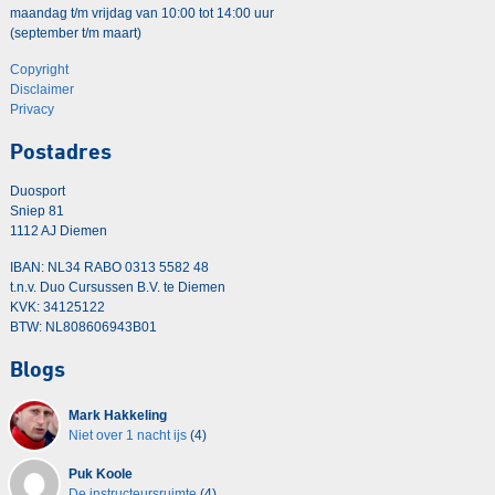
maandag t/m vrijdag van 10:00 tot 14:00 uur
(september t/m maart)
Copyright
Disclaimer
Privacy
Postadres
Duosport
Sniep 81
1112 AJ Diemen
IBAN: NL34 RABO 0313 5582 48
t.n.v. Duo Cursussen B.V. te Diemen
KVK: 34125122
BTW: NL808606943B01
Blogs
Mark Hakkeling
Niet over 1 nacht ijs
(4)
Puk Koole
De instructeursruimte
(4)