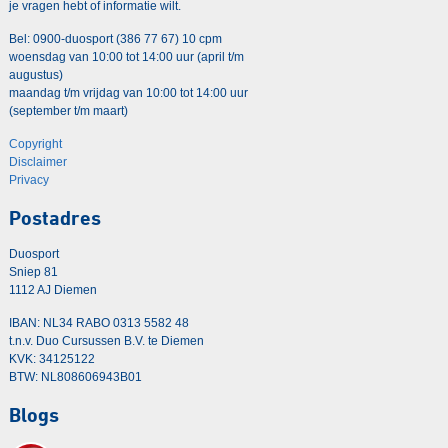
je vragen hebt of informatie wilt.
Bel: 0900-duosport (386 77 67) 10 cpm
woensdag van 10:00 tot 14:00 uur (april t/m
augustus)
maandag t/m vrijdag van 10:00 tot 14:00 uur
(september t/m maart)
Copyright
Disclaimer
Privacy
Postadres
Duosport
Sniep 81
1112 AJ Diemen
IBAN: NL34 RABO 0313 5582 48
t.n.v. Duo Cursussen B.V. te Diemen
KVK: 34125122
BTW: NL808606943B01
Blogs