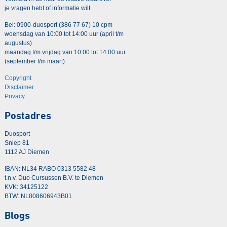
je vragen hebt of informatie wilt.
Bel: 0900-duosport (386 77 67) 10 cpm
woensdag van 10:00 tot 14:00 uur (april t/m
augustus)
maandag t/m vrijdag van 10:00 tot 14:00 uur
(september t/m maart)
Copyright
Disclaimer
Privacy
Postadres
Duosport
Sniep 81
1112 AJ Diemen
IBAN: NL34 RABO 0313 5582 48
t.n.v. Duo Cursussen B.V. te Diemen
KVK: 34125122
BTW: NL808606943B01
Blogs