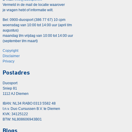
Vermeld in de mail de locatie waarover
je vragen hebt of informatie wilt.
Bel: 0900-duosport (386 77 67) 10 cpm
woensdag van 10:00 tot 14:00 uur (april t/m
augustus)
maandag t/m vrijdag van 10:00 tot 14:00 uur
(september t/m maart)
Copyright
Disclaimer
Privacy
Postadres
Duosport
Sniep 81
1112 AJ Diemen
IBAN: NL34 RABO 0313 5582 48
t.n.v. Duo Cursussen B.V. te Diemen
KVK: 34125122
BTW: NL808606943B01
Blogs