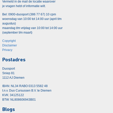
Vermeld in de mail de locatie waarover
je vragen hebt of informatie wilt.
Bel: 0900-duosport (386 77 67) 10 cpm
woensdag van 10:00 tot 14:00 uur (april t/m
augustus)
maandag t/m vrijdag van 10:00 tot 14:00 uur
(september t/m maart)
Copyright
Disclaimer
Privacy
Postadres
Duosport
Sniep 81
1112 AJ Diemen
IBAN: NL34 RABO 0313 5582 48
t.n.v. Duo Cursussen B.V. te Diemen
KVK: 34125122
BTW: NL808606943B01
Blogs