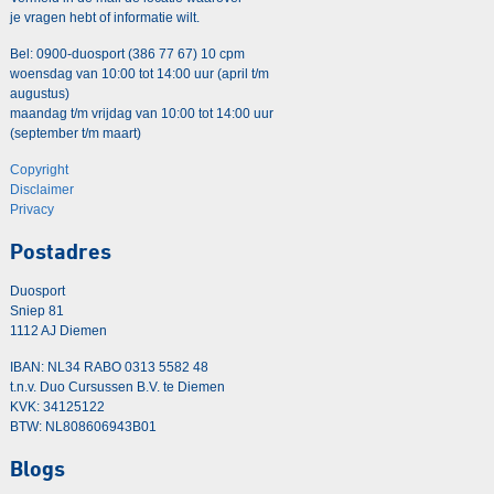
je vragen hebt of informatie wilt.
Bel: 0900-duosport (386 77 67) 10 cpm
woensdag van 10:00 tot 14:00 uur (april t/m
augustus)
maandag t/m vrijdag van 10:00 tot 14:00 uur
(september t/m maart)
Copyright
Disclaimer
Privacy
Postadres
Duosport
Sniep 81
1112 AJ Diemen
IBAN: NL34 RABO 0313 5582 48
t.n.v. Duo Cursussen B.V. te Diemen
KVK: 34125122
BTW: NL808606943B01
Blogs