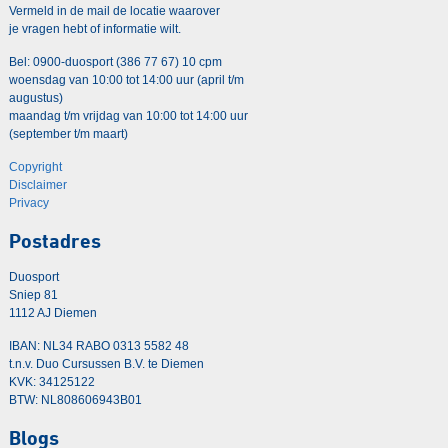
Vermeld in de mail de locatie waarover
je vragen hebt of informatie wilt.
Bel: 0900-duosport (386 77 67) 10 cpm
woensdag van 10:00 tot 14:00 uur (april t/m
augustus)
maandag t/m vrijdag van 10:00 tot 14:00 uur
(september t/m maart)
Copyright
Disclaimer
Privacy
Postadres
Duosport
Sniep 81
1112 AJ Diemen
IBAN: NL34 RABO 0313 5582 48
t.n.v. Duo Cursussen B.V. te Diemen
KVK: 34125122
BTW: NL808606943B01
Blogs