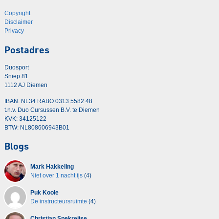
Copyright
Disclaimer
Privacy
Postadres
Duosport
Sniep 81
1112 AJ Diemen
IBAN: NL34 RABO 0313 5582 48
t.n.v. Duo Cursussen B.V. te Diemen
KVK: 34125122
BTW: NL808606943B01
Blogs
Mark Hakkeling
Niet over 1 nacht ijs
(4)
Puk Koole
De instructeursruimte
(4)
Christian Spekreijse