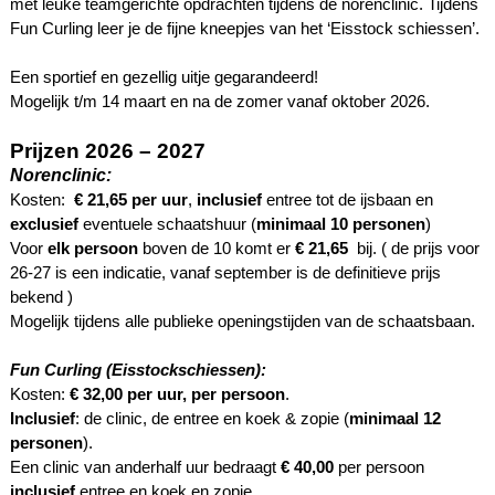
met leuke teamgerichte opdrachten tijdens de norenclinic. Tijdens
Fun Curling leer je de fijne kneepjes van het ‘Eisstock schiessen’.
Een sportief en gezellig uitje gegarandeerd!
Mogelijk t/m 14 maart en na de zomer vanaf oktober 2026.
Prijzen 2026 – 2027
Norenclinic:
Kosten:
€ 21,65
per uur
,
inclusief
entree tot de ijsbaan en
exclusief
eventuele schaatshuur (
minimaal 10 personen
)
Voor
elk persoon
boven de 10 komt er
€ 21,65
bij. ( de prijs voor
26-27 is een indicatie, vanaf september is de definitieve prijs
bekend )
Mogelijk tijdens alle publieke openingstijden van de schaatsbaan.
Fun Curling (Eisstockschiessen):
Kosten:
€
32,00
per uur,
per persoon
.
Inclusief
: de clinic, de entree en koek & zopie (
minimaal 12
personen
).
Een clinic van anderhalf uur bedraagt
€ 40,00
per persoon
inclusief
entree en koek en zopie.