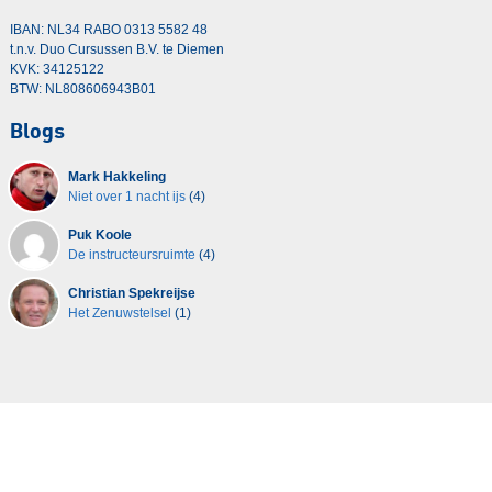
IBAN: NL34 RABO 0313 5582 48
t.n.v. Duo Cursussen B.V. te Diemen
KVK: 34125122
BTW: NL808606943B01
Blogs
Mark Hakkeling
Niet over 1 nacht ijs
(4)
Puk Koole
De instructeursruimte
(4)
Christian Spekreijse
Het Zenuwstelsel
(1)