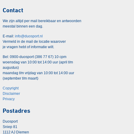
Contact
We zijn altijd per mail bereikbaar en antwoorden
meestal binnen een dag.
E-mail:
info@duosport.nl
Vermeld in de mail de locatie waarover
je vragen hebt of informatie wilt.
Bel: 0900-duosport (386 77 67) 10 cpm
woensdag van 10:00 tot 14:00 uur (april t/m
augustus)
maandag t/m vrijdag van 10:00 tot 14:00 uur
(september t/m maart)
Copyright
Disclaimer
Privacy
Postadres
Duosport
Sniep 81
1112 AJ Diemen