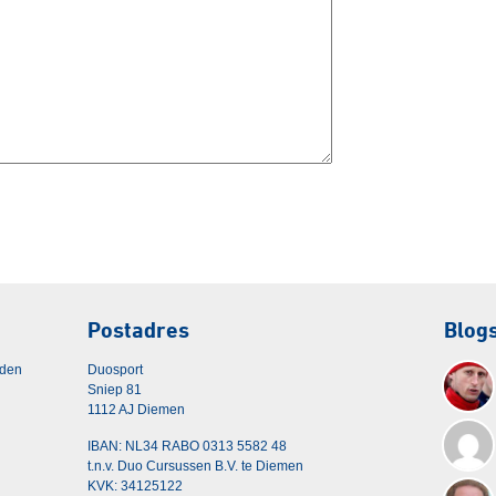
Postadres
Blog
rden
Duosport
Sniep 81
1112 AJ Diemen
IBAN: NL34 RABO 0313 5582 48
t.n.v. Duo Cursussen B.V. te Diemen
KVK: 34125122