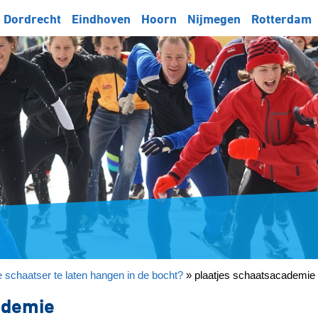
Dordrecht
Eindhoven
Hoorn
Nijmegen
Rotterdam
 schaatser te laten hangen in de bocht?
»
plaatjes schaatsacademie
ademie