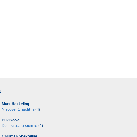
s
Mark Hakkeling
Niet over 1 nacht ijs
(4)
Puk Koole
De instructeursruimte
(4)
Christian Spekreijse