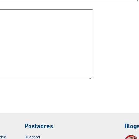
Postadres
Blog
rden
Duosport