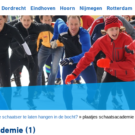
Dordrecht
Eindhoven
Hoorn
Nijmegen
Rotterdam
 schaatser te laten hangen in de bocht?
»
plaatjes schaatsacademie 
ademie (1)