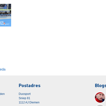
reda
Postadres
Blog
rden
Duosport
Sniep 81
1112 AJ Diemen