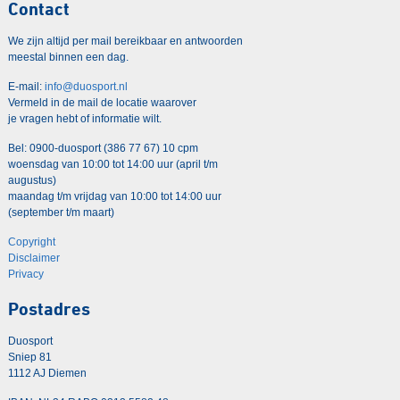
Contact
We zijn altijd per mail bereikbaar en antwoorden
meestal binnen een dag.
E-mail:
info@duosport.nl
Vermeld in de mail de locatie waarover
je vragen hebt of informatie wilt.
Bel: 0900-duosport (386 77 67) 10 cpm
woensdag van 10:00 tot 14:00 uur (april t/m
augustus)
maandag t/m vrijdag van 10:00 tot 14:00 uur
(september t/m maart)
Copyright
Disclaimer
Privacy
Postadres
Duosport
Sniep 81
1112 AJ Diemen