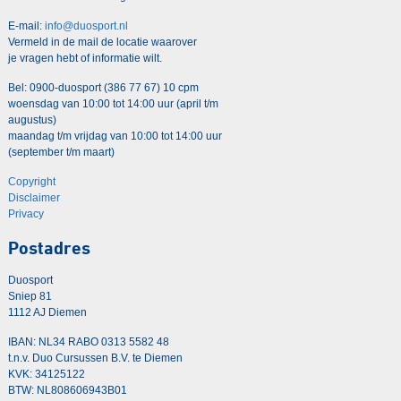
E-mail:
info@duosport.nl
Vermeld in de mail de locatie waarover
je vragen hebt of informatie wilt.
Bel: 0900-duosport (386 77 67) 10 cpm
woensdag van 10:00 tot 14:00 uur (april t/m
augustus)
maandag t/m vrijdag van 10:00 tot 14:00 uur
(september t/m maart)
Copyright
Disclaimer
Privacy
Postadres
Duosport
Sniep 81
1112 AJ Diemen
IBAN: NL34 RABO 0313 5582 48
t.n.v. Duo Cursussen B.V. te Diemen
KVK: 34125122
BTW: NL808606943B01