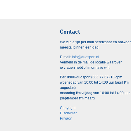
Contact
We zijn altijd per mail bereikbaar en antwoo
meestal binnen een dag.
E-mail:
info@duosport.nl
Vermeld in de mail de locatie waarover
je vragen hebt of informatie wilt.
Bel: 0900-duosport (386 77 67) 10 cpm
woensdag van 10:00 tot 14:00 uur (april t/m
augustus)
maandag t/m vrijdag van 10:00 tot 14:00 uur
(september t/m maart)
Copyright
Disclaimer
Privacy