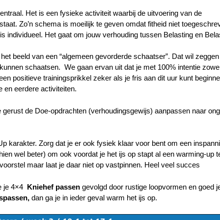
ntraal. Het is een fysieke activiteit waarbij de uitvoering van de
staat. Zo’n schema is moeilijk te geven omdat fitheid niet toegeschr
s individueel. Het gaat om jouw verhouding tussen Belasting en Bela
het beeld van een “algemeen gevorderde schaatser”. Dat wil zeggen 
kunnen schaatsen. We gaan ervan uit dat je met 100% intentie zowel
en positieve trainingsprikkel zeker als je fris aan dit uur kunt beginne
 en eerdere activiteiten.
e gerust de Doe-opdrachten (verhoudingsgewijs) aanpassen naar on
Up karakter. Zorg dat je er ook fysiek klaar voor bent om een inspanni
chien wel beter) om ook voordat je het ijs op stapt al een warming-up 
oorstel maar laat je daar niet op vastpinnen. Heel veel succes
 je 4×4
Kniehef passen
gevolgd door rustige loopvormen en goed 
tspassen,
dan ga je in ieder geval warm het ijs op.