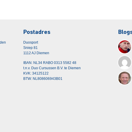
Postadres
Blog
rden
Duosport
Sniep 81
1112 AJ Diemen
IBAN: NL34 RABO 0313 5582 48
t.n.v. Duo Cursussen B.V. te Diemen
KVK: 34125122
BTW: NL808606943B01