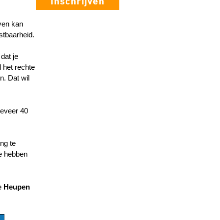
Inschrijven
even kan
stbaarheid.
dat je
 het rechte
n. Dat wil
geveer 40
ng te
te hebben
je
Heupen