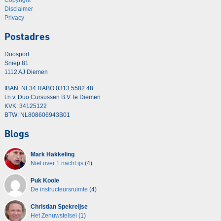
Disclaimer
Privacy
Postadres
Duosport
Sniep 81
1112 AJ Diemen
IBAN: NL34 RABO 0313 5582 48
t.n.v. Duo Cursussen B.V. te Diemen
KVK: 34125122
BTW: NL808606943B01
Blogs
Mark Hakkeling
Niet over 1 nacht ijs
(4)
Puk Koole
De instructeursruimte
(4)
Christian Spekreijse
Het Zenuwstelsel
(1)