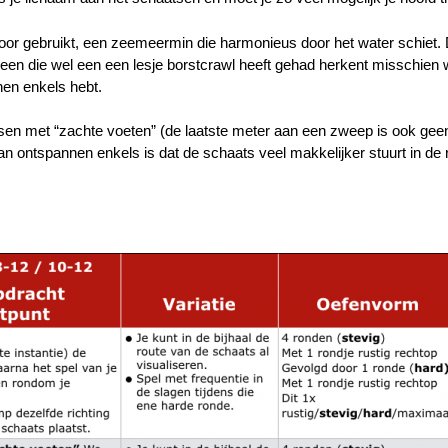
or gebruikt, een zeemeermin die harmonieus door het water schiet.
een die wel een een lesje borstcrawl heeft gehad herkent misschien w
nen enkels hebt.
sen met “zachte voeten” (de laatste meter aan een zweep is ook gee
 ontspannen enkels is dat de schaats veel makkelijker stuurt in de r