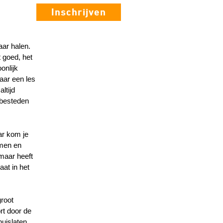
Inschrijven
aar halen.
t goed, het
onlijk
naar een les
ltijd
 besteden
ar kom je
rmen en
(maar heeft
aat in het
groot
rt door de
huislaten.