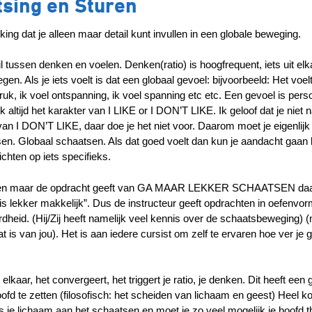
tsing en Sturen
ing dat je alleen maar detail kunt invullen in een globale beweging.
l tussen denken en voelen. Denken(ratio) is hoogfrequent, iets uit elk
en. Als je iets voelt is dat een globaal gevoel: bijvoorbeeld: Het voel
 druk, ik voel ontspanning, ik voel spanning etc etc. Een gevoel is perso
ijk altijd het karakter van I LIKE or I DON’T LIKE. Ik geloof dat je niet 
 I DON’T LIKE, daar doe je het niet voor. Daarom moet je eigenlijk a
en. Globaal schaatsen. Als dat goed voelt dan kun je aandacht gaan
chten op iets specifieks.
 alleen maar de opdracht geeft van GA MAAR LEKKER SCHAATSEN da
t is lekker makkelijk”. Dus de instructeur geeft opdrachten in oefenvo
eerdheid. (Hij/Zij heeft namelijk veel kennis over de schaatsbeweging) 
is van jou). Het is aan iedere cursist om zelf te ervaren hoe ver je g
 elkaar, het convergeert, het triggert je ratio, je denken. Dit heeft een 
ofd te zetten (filosofisch: het scheiden van lichaam en geest) Heel ko
is je lichaam aan het schaatsen en moet je zo veel mogelijk je hoofd t