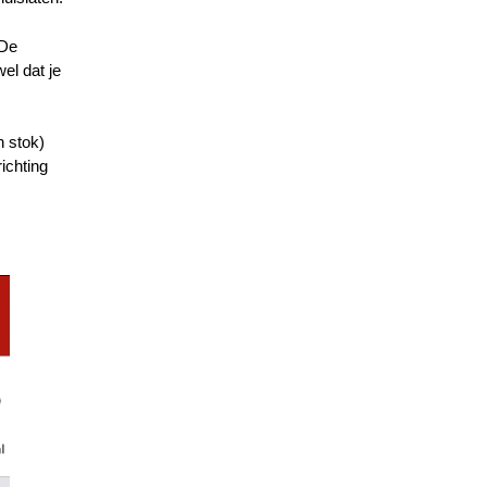
 De
el dat je
n stok)
ichting