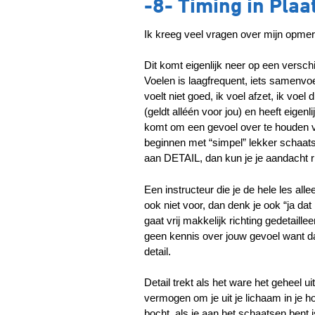
-8- Timing in Plaa
Ik kreeg veel vragen over mijn opmerk
Dit komt eigenlijk neer op een verschi
Voelen is laagfrequent, iets samenvoeg
voelt niet goed, ik voel afzet, ik voel
(geldt alléén voor jou) en heeft eigenl
komt om een gevoel over te houden van
beginnen met “simpel” lekker schaats
aan DETAIL, dan kun je je aandacht ri
Een instructeur die je de hele les
ook niet voor, dan denk je ook “ja da
gaat vrij makkelijk richting gedetaill
geen kennis over jouw gevoel want dat 
detail.
Detail trekt als het ware het geheel uit
vermogen om je uit je lichaam in je ho
bocht, als je aan het schaatsen bent 