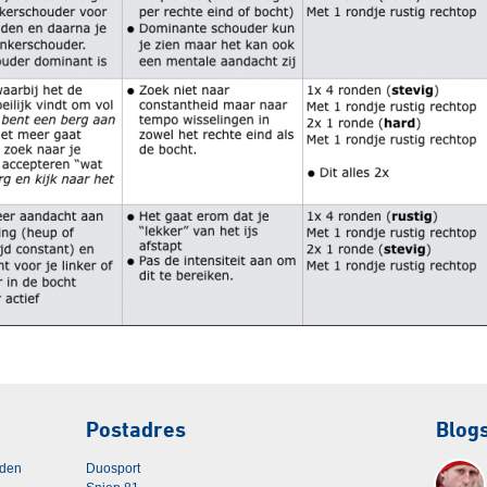
Postadres
Blog
rden
Duosport