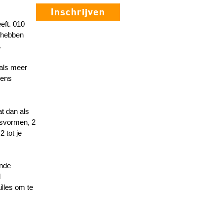
Inschrijven
eft. 010
 hebben
.
 als meer
dens
at dan als
ngsvormen, 2
 tot je
ende
l
illes om te