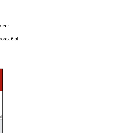
(meer
horax 6 of