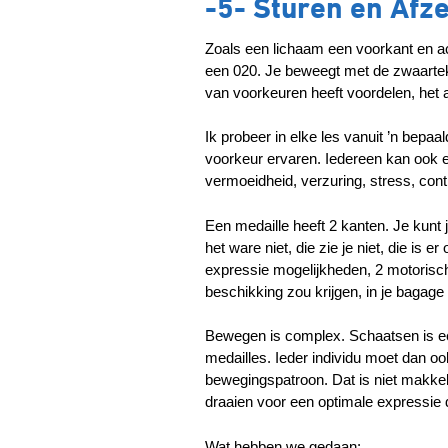
-5- Sturen en Afz
Zoals een lichaam een voorkant en ac
een 020. Je beweegt met de zwaarte
van voorkeuren heeft voordelen, het 
Ik probeer in elke les vanuit ’n bepaa
voorkeur ervaren. Iedereen kan ook e
vermoeidheid, verzuring, stress, contro
Een medaille heeft 2 kanten. Je kunt 
het ware niet, die zie je niet, die is
expressie mogelijkheden, 2 motorische 
beschikking zou krijgen, in je bagag
Bewegen is complex. Schaatsen is ee
medailles. Ieder individu moet dan o
bewegingspatroon. Dat is niet makkel
draaien voor een optimale expressie d
Wat hebben we gedaan: