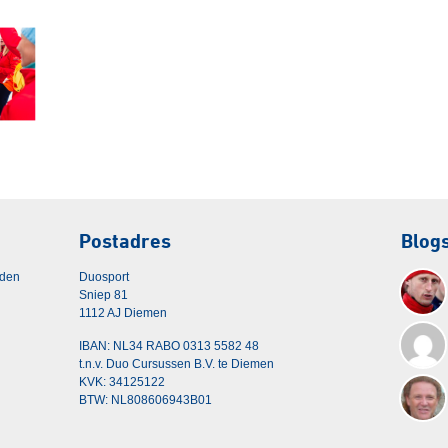
Postadres
Blog
rden
Duosport
Sniep 81
1112 AJ Diemen
IBAN: NL34 RABO 0313 5582 48
t.n.v. Duo Cursussen B.V. te Diemen
KVK: 34125122
BTW: NL808606943B01