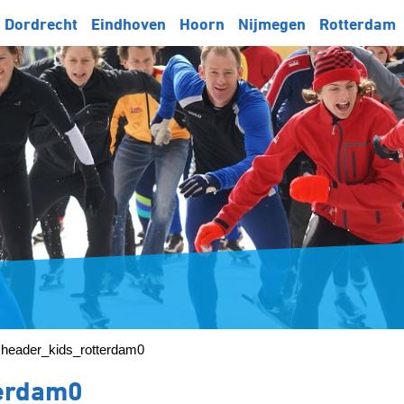
Dordrecht
Eindhoven
Hoorn
Nijmegen
Rotterdam
»
header_kids_rotterdam0
terdam0