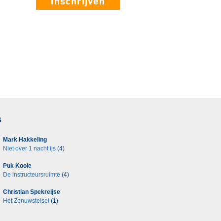
Inschrijven
s
Mark Hakkeling
Niet over 1 nacht ijs
(4)
Puk Koole
De instructeursruimte
(4)
Christian Spekreijse
Het Zenuwstelsel
(1)