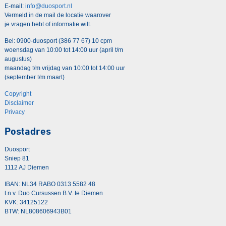
E-mail:
info@duosport.nl
Vermeld in de mail de locatie waarover
je vragen hebt of informatie wilt.
Bel: 0900-duosport (386 77 67) 10 cpm
woensdag van 10:00 tot 14:00 uur (april t/m
augustus)
maandag t/m vrijdag van 10:00 tot 14:00 uur
(september t/m maart)
Copyright
Disclaimer
Privacy
Postadres
Duosport
Sniep 81
1112 AJ Diemen
IBAN: NL34 RABO 0313 5582 48
t.n.v. Duo Cursussen B.V. te Diemen
KVK: 34125122
BTW: NL808606943B01