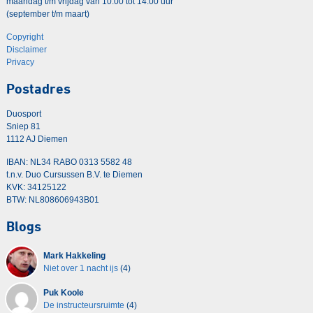
maandag t/m vrijdag van 10:00 tot 14:00 uur
(september t/m maart)
Copyright
Disclaimer
Privacy
Postadres
Duosport
Sniep 81
1112 AJ Diemen
IBAN: NL34 RABO 0313 5582 48
t.n.v. Duo Cursussen B.V. te Diemen
KVK: 34125122
BTW: NL808606943B01
Blogs
Mark Hakkeling
Niet over 1 nacht ijs
(4)
Puk Koole
De instructeursruimte
(4)